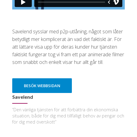
Savelend sysslar med p2p-utlåning, något som låter
betydligt mer komplicerat än vad det faktiskt är. För
att lättare visa upp för deras kunder hur tjänsten
faktiskt fungerar tog vi fram ett par animerade filmer
som snabbt och enkelt visar hur allt går till.
BESÖK WEBBSIDAN
Savelend
“Den vänliga tjänsten för att förbättra din ekonomiska
situation, både för dig med tillfälligt behov av pengar och
för dig med överskott”