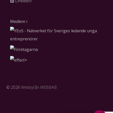
LinkedIn
Medlem i
©
2026
Webbyrån WEBBAB