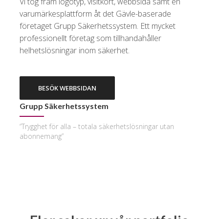
Vi tog fram logotyp, visitkort, webbsida samt en
varumärkesplattform åt det Gävle-baserade
företaget Grupp Säkerhetssystem. Ett mycket
professionellt företag som tillhandahåller
helhetslösningar inom säkerhet.
BESÖK WEBBSIDAN
Grupp Säkerhetssystem
“Trygghet för alla – totala säkerhetslösningar utan
abonnemang”